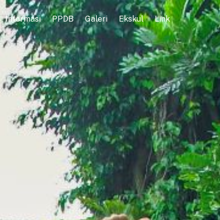
Informasi
PPDB
Galeri
Ekskul
Link